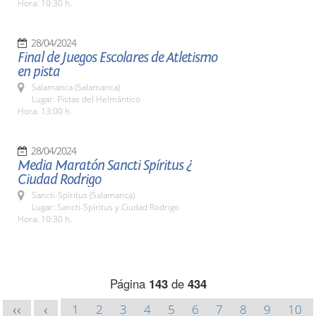
Hora: 10:30 h.
28/04/2024
Final de Juegos Escolares de Atletismo
en pista
Salamanca (Salamanca)
Lugar: Pistas del Helmántico
Hora: 13:00 h.
28/04/2024
Media Maratón Sancti Spíritus ¿
Ciudad Rodrigo
Sancti-Spíritus (Salamanca)
Lugar: Sancti-Spíritus y Ciudad Rodrigo
Hora: 10:30 h.
Página
143
de
434
1
2
3
4
5
6
7
8
9
10
<<
<