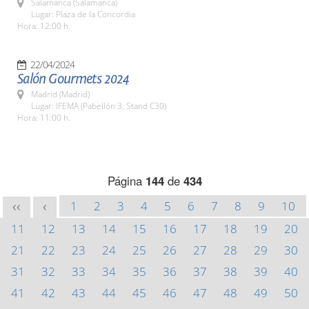
Salamanca (Salamanca)
Lugar: Plaza de la Concordia
Hora: 12:00 h.
22/04/2024
Salón Gourmets 2024
Madrid (Madrid)
Lugar: IFEMA (Pabellón 3, Stand C30)
Hora: 11:00 h.
Página
144
de
434
1
2
3
4
5
6
7
8
9
10
<<
<
11
12
13
14
15
16
17
18
19
20
21
22
23
24
25
26
27
28
29
30
31
32
33
34
35
36
37
38
39
40
41
42
43
44
45
46
47
48
49
50