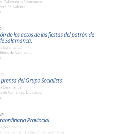
de Salamanca (Salamanca)
ntro Polivalente
h.
24
ón de los actos de las fiestas del patrón de
de Salamanca.
a (Salamanca)
oñinos de Salamanca
h.
24
prensa del Grupo Socialista
a (Salamanca)
la de Comarcas. Diputación
h.
24
raordinario Provincial
a (Salamanca)
lón de Plenos. Diputación de Salamanca