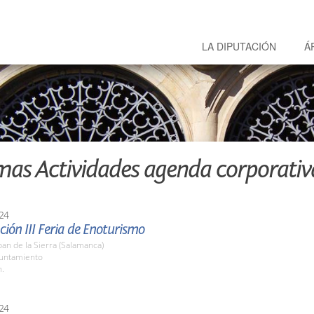
LA DIPUTACIÓN
Á
mas Actividades agenda corporativ
24
ión III Feria de Enoturismo
an de la Sierra (Salamanca)
yuntamiento
h.
24