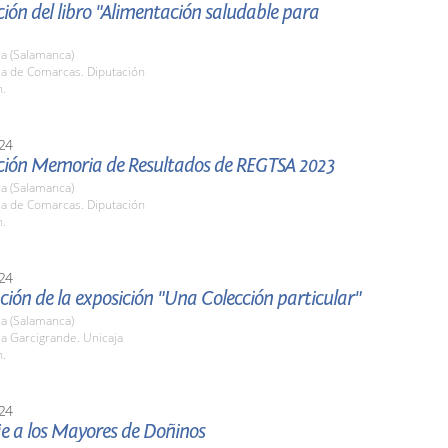
ión del libro "Alimentación saludable para
a (Salamanca)
la de Comarcas. Diputación
h.
24
ción Memoria de Resultados de REGTSA 2023
a (Salamanca)
la de Comarcas. Diputación
h.
24
ión de la exposición "Una Colección particular"
a (Salamanca)
la Garcigrande. Unicaja
h.
24
 a los Mayores de Doñinos