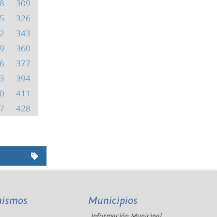
8
309
5
326
2
343
9
360
6
377
3
394
0
411
7
428
nismos
Municipios
Información Municipal