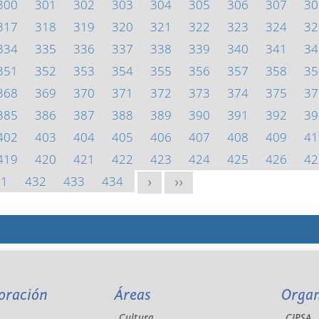
300
301
302
303
304
305
306
307
30
317
318
319
320
321
322
323
324
32
334
335
336
337
338
339
340
341
34
351
352
353
354
355
356
357
358
35
368
369
370
371
372
373
374
375
37
385
386
387
388
389
390
391
392
39
402
403
404
405
406
407
408
409
41
419
420
421
422
423
424
425
426
42
31
432
433
434
>
>>
oración
Áreas
Orga
Cultura
CIPSA