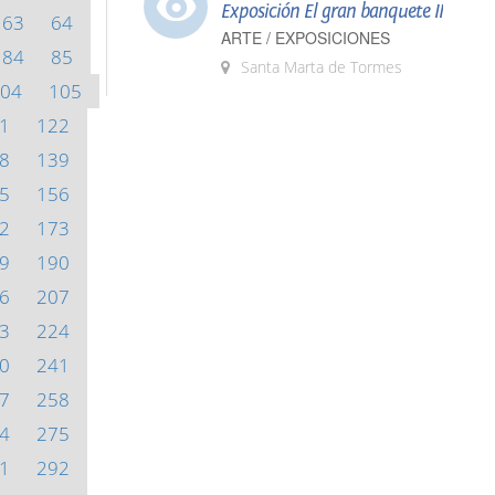
Exposición El gran banquete II
63
64
ARTE / EXPOSICIONES
84
85
Santa Marta de Tormes
04
105
1
122
8
139
5
156
2
173
9
190
6
207
3
224
0
241
7
258
4
275
1
292