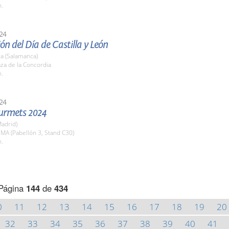
h.
24
ón del Día de Castilla y León
a (Salamanca)
aza de la Concordia
h.
24
urmets 2024
adrid)
EMA (Pabellón 3, Stand C30)
h.
Página
144
de
434
0
11
12
13
14
15
16
17
18
19
20
32
33
34
35
36
37
38
39
40
41