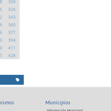
8
309
5
326
2
343
9
360
6
377
3
394
0
411
7
428
nismos
Municipios
Información Municipal