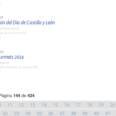
h.
24
ón del Día de Castilla y León
a (Salamanca)
aza de la Concordia
h.
24
urmets 2024
adrid)
EMA (Pabellón 3, Stand C30)
h.
Página
144
de
434
0
11
12
13
14
15
16
17
18
19
20
32
33
34
35
36
37
38
39
40
41