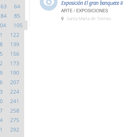
Exposición El gran banquete II
63
64
ARTE / EXPOSICIONES
84
85
Santa Marta de Tormes
04
105
1
122
8
139
5
156
2
173
9
190
6
207
3
224
0
241
7
258
4
275
1
292