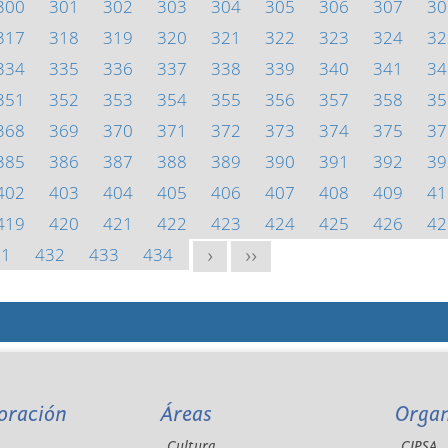
300
301
302
303
304
305
306
307
30
317
318
319
320
321
322
323
324
32
334
335
336
337
338
339
340
341
34
351
352
353
354
355
356
357
358
35
368
369
370
371
372
373
374
375
37
385
386
387
388
389
390
391
392
39
402
403
404
405
406
407
408
409
41
419
420
421
422
423
424
425
426
42
31
432
433
434
>
>>
oración
Áreas
Orga
Cultura
CIPSA