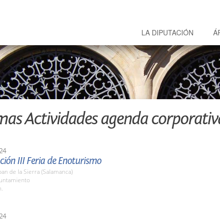
LA DIPUTACIÓN
Á
mas Actividades agenda corporativ
24
ión III Feria de Enoturismo
an de la Sierra (Salamanca)
yuntamiento
h.
24