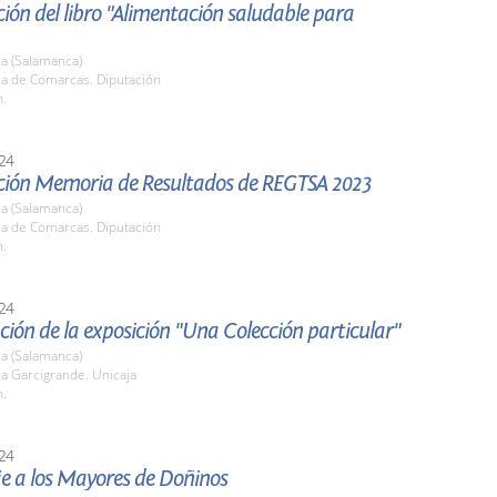
ión del libro "Alimentación saludable para
a (Salamanca)
la de Comarcas. Diputación
h.
24
ción Memoria de Resultados de REGTSA 2023
a (Salamanca)
la de Comarcas. Diputación
h.
24
ión de la exposición "Una Colección particular"
a (Salamanca)
la Garcigrande. Unicaja
h.
24
 a los Mayores de Doñinos