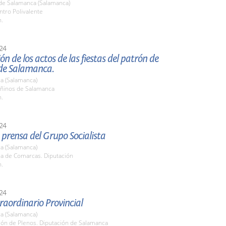
de Salamanca (Salamanca)
ntro Polivalente
h.
24
ón de los actos de las fiestas del patrón de
de Salamanca.
a (Salamanca)
oñinos de Salamanca
h.
24
prensa del Grupo Socialista
a (Salamanca)
la de Comarcas. Diputación
h.
24
raordinario Provincial
a (Salamanca)
lón de Plenos. Diputación de Salamanca