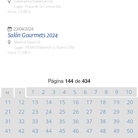
Salamanca (Salamanca)
Lugar: Plaza de la Concordia
Hora: 12:00 h.
22/04/2024
Salón Gourmets 2024
Madrid (Madrid)
Lugar: IFEMA (Pabellón 3, Stand C30)
Hora: 11:00 h.
Página
144
de
434
1
2
3
4
5
6
7
8
9
10
<<
<
11
12
13
14
15
16
17
18
19
20
21
22
23
24
25
26
27
28
29
30
31
32
33
34
35
36
37
38
39
40
41
42
43
44
45
46
47
48
49
50