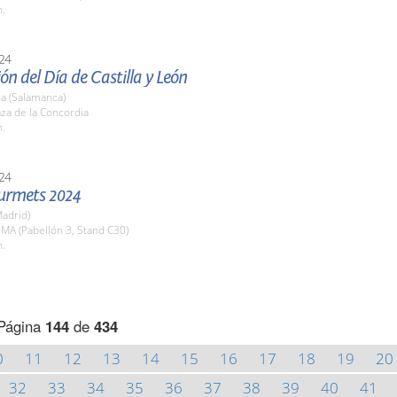
h.
24
ón del Día de Castilla y León
a (Salamanca)
aza de la Concordia
h.
24
urmets 2024
adrid)
EMA (Pabellón 3, Stand C30)
h.
Página
144
de
434
0
11
12
13
14
15
16
17
18
19
20
32
33
34
35
36
37
38
39
40
41