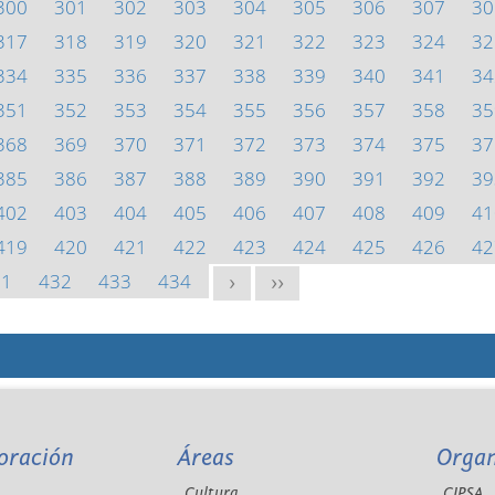
300
301
302
303
304
305
306
307
30
317
318
319
320
321
322
323
324
32
334
335
336
337
338
339
340
341
34
351
352
353
354
355
356
357
358
35
368
369
370
371
372
373
374
375
37
385
386
387
388
389
390
391
392
39
402
403
404
405
406
407
408
409
41
419
420
421
422
423
424
425
426
42
31
432
433
434
>
>>
oración
Áreas
Orga
Cultura
CIPSA