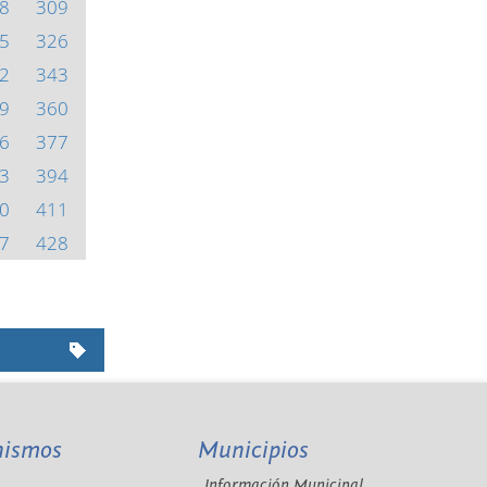
8
309
5
326
2
343
9
360
6
377
3
394
0
411
7
428
nismos
Municipios
Información Municipal