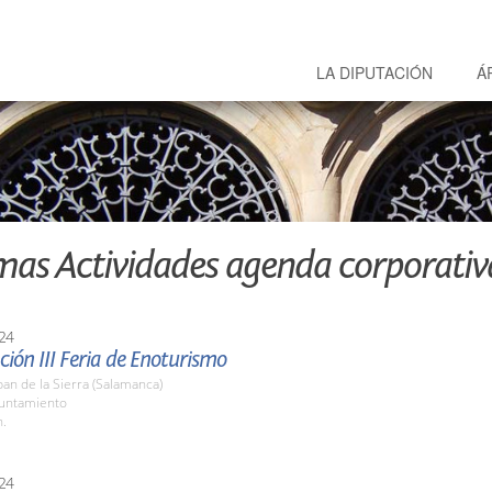
LA DIPUTACIÓN
Á
mas Actividades agenda corporativ
24
ión III Feria de Enoturismo
an de la Sierra (Salamanca)
yuntamiento
h.
24