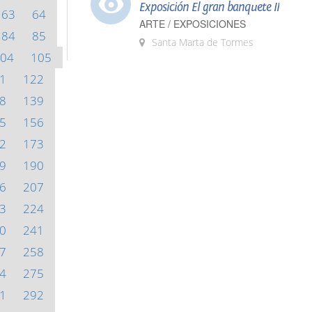
Exposición El gran banquete II
63
64
ARTE / EXPOSICIONES
84
85
Santa Marta de Tormes
04
105
1
122
8
139
5
156
2
173
9
190
6
207
3
224
0
241
7
258
4
275
1
292