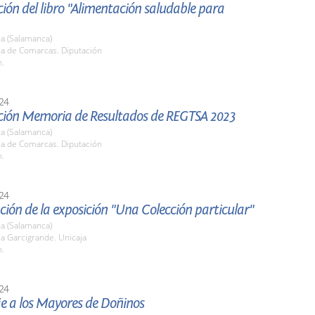
ión del libro "Alimentación saludable para
a (Salamanca)
la de Comarcas. Diputación
h.
24
ción Memoria de Resultados de REGTSA 2023
a (Salamanca)
la de Comarcas. Diputación
h.
24
ión de la exposición "Una Colección particular"
a (Salamanca)
la Garcigrande. Unicaja
h.
24
 a los Mayores de Doñinos