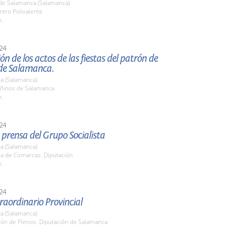
de Salamanca (Salamanca)
ntro Polivalente
h.
24
ón de los actos de las fiestas del patrón de
de Salamanca.
a (Salamanca)
oñinos de Salamanca
h.
24
prensa del Grupo Socialista
a (Salamanca)
la de Comarcas. Diputación
h.
24
raordinario Provincial
a (Salamanca)
lón de Plenos. Diputación de Salamanca