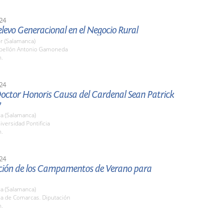
24
Relevo Generacional en el Negocio Rural
r (Salamanca)
abellón Antonio Gamoneda
h.
24
Doctor Honoris Causa del Cardenal Sean Patrick
y
a (Salamanca)
iversidad Pontificia
h.
24
ción de los Campamentos de Verano para
a (Salamanca)
la de Comarcas. Diputación
h.