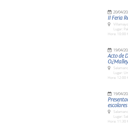
20/04/20
II Feria 
Villamayo
Lugar: P
Hora: 10:00 
19/04/20
Acto de 
O¿Malle
Salamanc
Lugar: Un
Hora: 12:00 
19/04/20
Presenta
escolares
Salamanc
Lugar: Sa
Hora: 11:30 