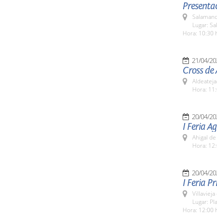
Presentac
Salamanc
Lugar: Sa
Hora: 10:30 
21/04/20
Cross de
Aldeateja
Hora: 11:
20/04/20
I Feria A
Ahigal de
Hora: 12:
20/04/20
I Feria 
Villaviej
Lugar: Pl
Hora: 12:00 