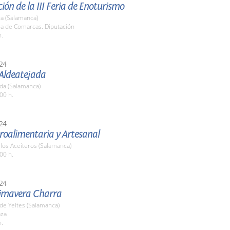
ión de la III Feria de Enoturismo
a (Salamanca)
la de Comarcas. Diputación
h.
24
 Aldeatejada
da (Salamanca)
00 h.
24
groalimentaria y Artesanal
 los Aceiteros (Salamanca)
00 h.
24
Primavera Charra
a de Yeltes (Salamanca)
aza
h.