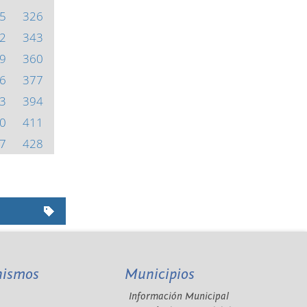
5
326
2
343
9
360
6
377
3
394
0
411
7
428
nismos
Municipios
Información Municipal