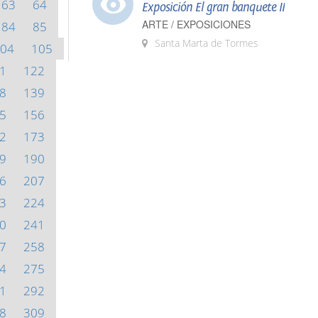
63
64
Exposición El gran banquete II
ARTE / EXPOSICIONES
84
85
Santa Marta de Tormes
04
105
1
122
8
139
5
156
2
173
9
190
6
207
3
224
0
241
7
258
4
275
1
292
8
309