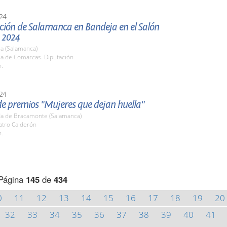
24
ción de Salamanca en Bandeja en el Salón
 2024
a (Salamanca)
la de Comarcas. Diputación
h.
24
de premios "Mujeres que dejan huella"
a de Bracamonte (Salamanca)
atro Calderón
h.
Página
145
de
434
0
11
12
13
14
15
16
17
18
19
20
32
33
34
35
36
37
38
39
40
41