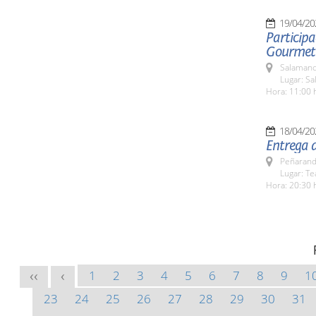
19/04/20
Participa
Gourmet
Salamanc
Lugar: Sa
Hora: 11:00 
18/04/20
Entrega 
Peñarand
Lugar: Te
Hora: 20:30 
1
2
3
4
5
6
7
8
9
1
<<
<
23
24
25
26
27
28
29
30
31