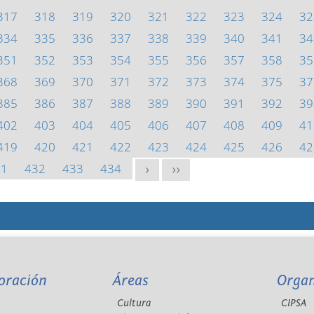
317
318
319
320
321
322
323
324
32
334
335
336
337
338
339
340
341
34
351
352
353
354
355
356
357
358
35
368
369
370
371
372
373
374
375
37
385
386
387
388
389
390
391
392
39
402
403
404
405
406
407
408
409
41
419
420
421
422
423
424
425
426
42
31
432
433
434
>
>>
oración
Áreas
Orga
Cultura
CIPSA