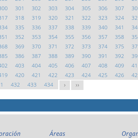
300
301
302
303
304
305
306
307
30
317
318
319
320
321
322
323
324
32
334
335
336
337
338
339
340
341
34
351
352
353
354
355
356
357
358
35
368
369
370
371
372
373
374
375
37
385
386
387
388
389
390
391
392
39
402
403
404
405
406
407
408
409
41
419
420
421
422
423
424
425
426
42
31
432
433
434
>
>>
oración
Áreas
Orga