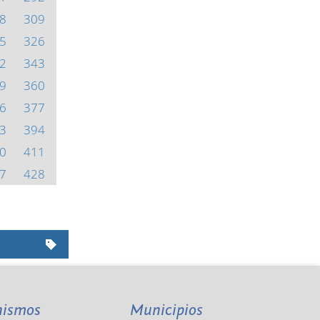
8
309
5
326
2
343
9
360
6
377
3
394
0
411
7
428
nismos
Municipios