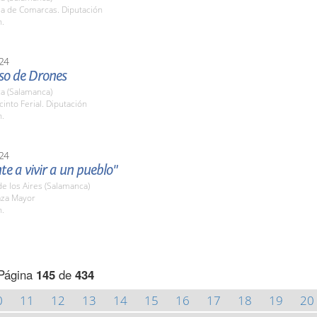
la de Comarcas. Diputación
h.
24
so de Drones
a (Salamanca)
cinto Ferial. Diputación
h.
24
te a vivir a un pueblo"
 de los Aires (Salamanca)
aza Mayor
h.
Página
145
de
434
0
11
12
13
14
15
16
17
18
19
20