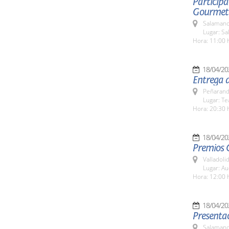
Participa
Gourmet
Salamanc
Lugar: Sa
Hora: 11:00 
18/04/20
Entrega 
Peñarand
Lugar: Te
Hora: 20:30 
18/04/20
Premios C
Valladolid
Lugar: Au
Hora: 12:00 
18/04/20
Presentac
Salamanc