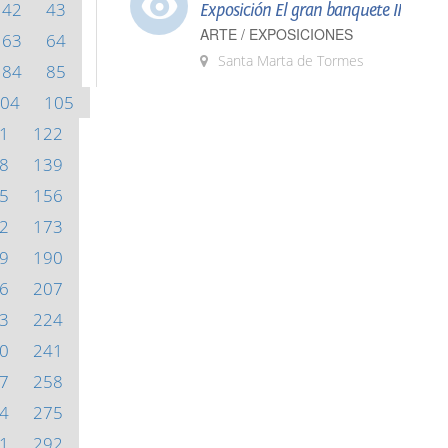
42
43
Exposición El gran banquete II
ARTE / EXPOSICIONES
63
64
Santa Marta de Tormes
84
85
04
105
1
122
8
139
5
156
2
173
9
190
6
207
3
224
0
241
7
258
4
275
1
292