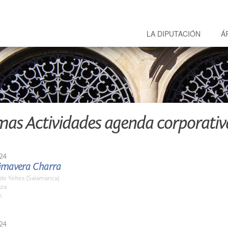
LA DIPUTACIÓN
Á
mas Actividades agenda corporativ
24
Primavera Charra
a de Yeltes (Salamanca)
aza
h.
24