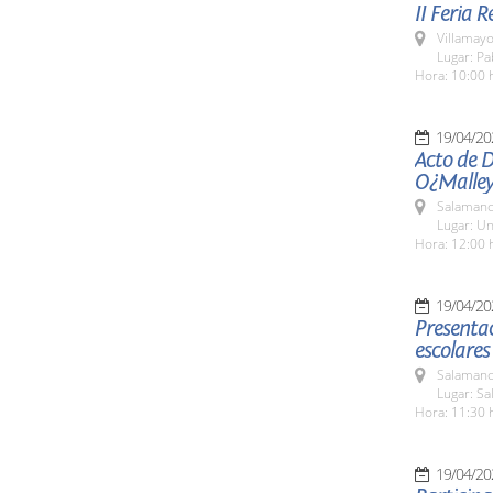
II Feria 
Villamayo
Lugar: P
Hora: 10:00 
19/04/20
Acto de 
O¿Malle
Salamanc
Lugar: Un
Hora: 12:00 
19/04/20
Presenta
escolares
Salamanc
Lugar: Sa
Hora: 11:30 
19/04/20