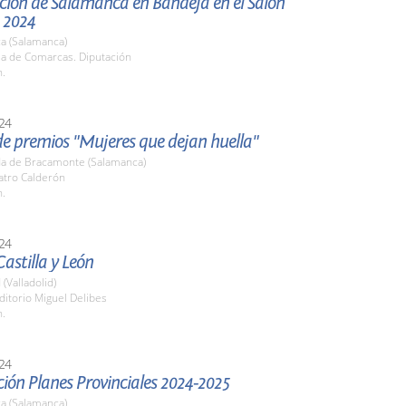
ción de Salamanca en Bandeja en el Salón
 2024
a (Salamanca)
la de Comarcas. Diputación
h.
24
de premios "Mujeres que dejan huella"
a de Bracamonte (Salamanca)
atro Calderón
h.
24
astilla y León
 (Valladolid)
ditorio Miguel Delibes
h.
24
ión Planes Provinciales 2024-2025
a (Salamanca)