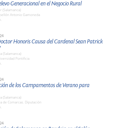
Relevo Generacional en el Negocio Rural
r (Salamanca)
abellón Antonio Gamoneda
h.
24
Doctor Honoris Causa del Cardenal Sean Patrick
y
a (Salamanca)
iversidad Pontificia
h.
24
ción de los Campamentos de Verano para
a (Salamanca)
la de Comarcas. Diputación
h.
24