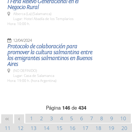
I Feria Relevo Generacional en el
Negocio Rural
Alberca (La) (Salamanca)
Lugar: Hotel Abadía de los Templarios
Hora: 10:00 h.
12/04/2024
Protocolo de colaboración para
promover la cultura salmantina entre
los emigrantes salmantinos en Buenos
Aires
(NO DEFINIDO)
Lugar: Casa de Salamanca
Hora: 19:00 h. (hora Argentina)
Página
146
de
434
1
2
3
4
5
6
7
8
9
10
<<
<
11
12
13
14
15
16
17
18
19
20