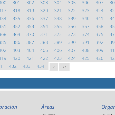
300
301
302
303
304
305
306
307
30
317
318
319
320
321
322
323
324
32
334
335
336
337
338
339
340
341
34
351
352
353
354
355
356
357
358
35
368
369
370
371
372
373
374
375
37
385
386
387
388
389
390
391
392
39
402
403
404
405
406
407
408
409
41
419
420
421
422
423
424
425
426
42
31
432
433
434
>
>>
oración
Áreas
Orga