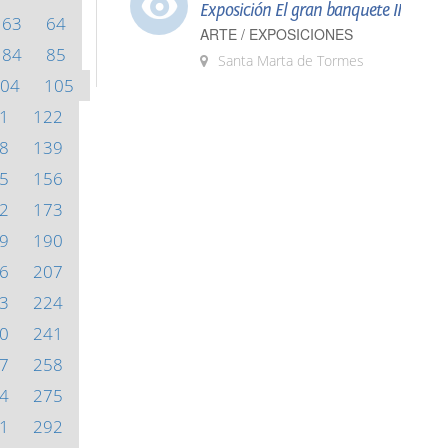
Exposición El gran banquete II
63
64
ARTE / EXPOSICIONES
84
85
Santa Marta de Tormes
04
105
1
122
8
139
5
156
2
173
9
190
6
207
3
224
0
241
7
258
4
275
1
292