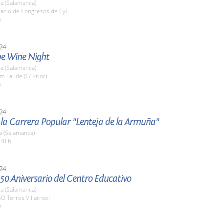
a (Salamanca)
lacio de Congresos de CyL
h.
24
e Wine Night
a (Salamanca)
m Laude (C/ Prior)
h.
24
 la Carrera Popular "Lenteja de la Armuña"
a (Salamanca)
30 h.
24
 50 Aniversario del Centro Educativo
a (Salamanca)
SO Torres Villarroel
h.