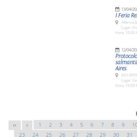
13/04/20
I Feria R
Alberca (
Lugar: Ho
Hora: 10:00 
12/04/20
Protocolo
salmanti
Aires
(NO DEFI
Lugar: C
Hora: 19:00 h
1
2
3
4
5
6
7
8
9
1
<<
<
23
24
25
26
27
28
29
30
31