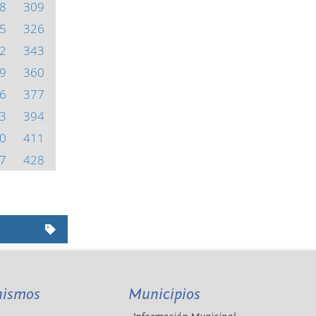
8
309
5
326
2
343
9
360
6
377
3
394
0
411
7
428
nismos
Municipios