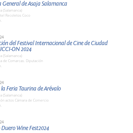
 General de Asaja Salamanca
a (Salamanca)
tel Recoletos Coco
h.
24
ión del Festival Internacional de Cine de Ciudad
FICCI-ON 2024
a (Salamanca)
la de Comarcas. Diputación
h.
24
 la Feria Taurina de Arévalo
a (Salamanca)
alón actos Cámara de Comercio
h.
24
 Duero Wine Fest2024