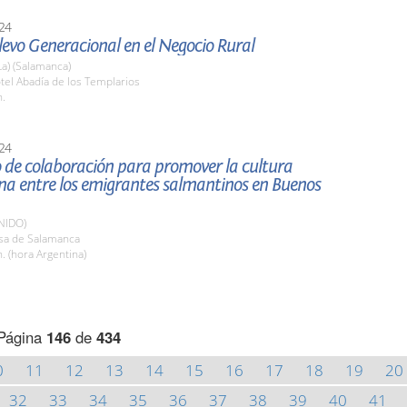
24
elevo Generacional en el Negocio Rural
La) (Salamanca)
tel Abadía de los Templarios
h.
24
 de colaboración para promover la cultura
na entre los emigrantes salmantinos en Buenos
NIDO)
asa de Salamanca
. (hora Argentina)
Página
146
de
434
0
11
12
13
14
15
16
17
18
19
20
32
33
34
35
36
37
38
39
40
41