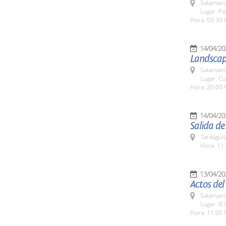
Salamanc
Lugar: Pa
Hora: 09:30 
14/04/20
Landscap
Salamanc
Lugar: Cu
Hora: 20:00 
14/04/20
Salida de
Tardáguil
Hora: 11:
13/04/20
Actos del
Salamanc
Lugar: IE
Hora: 11:00 