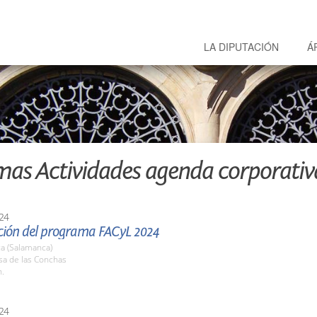
LA DIPUTACIÓN
Á
mas Actividades agenda corporativ
24
ción del programa FACyL 2024
a (Salamanca)
sa de las Conchas
h.
24