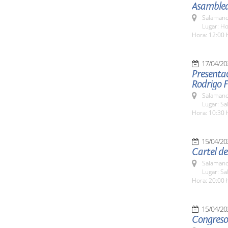
Asamblea
Salamanc
Lugar: Ho
Hora: 12:00 
17/04/20
Presentac
Rodrigo 
Salamanc
Lugar: Sa
Hora: 10:30 
15/04/20
Cartel de
Salamanc
Lugar: S
Hora: 20:00 
15/04/20
Congreso