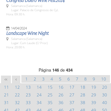
Congreso Duero Wine Fest2024
Salamanca (Salamanca)
Lugar: Palacio de Congresos de CyL
Hora: 09:30 h.
14/04/2024
Landscape Wine Night
Salamanca (Salamanca)
Lugar: Cum Laude (C/ Prior)
Hora: 20:00 h.
Página
146
de
434
1
2
3
4
5
6
7
8
9
10
<<
<
11
12
13
14
15
16
17
18
19
20
21
22
23
24
25
26
27
28
29
30
31
32
33
34
35
36
37
38
39
40
41
42
43
44
45
46
47
48
49
50