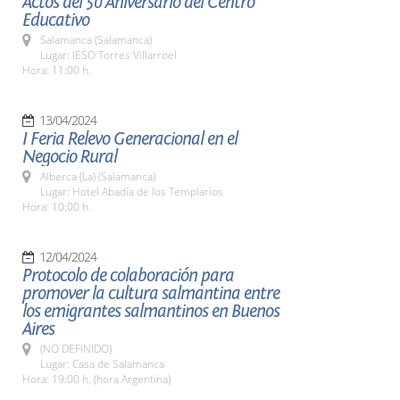
Actos del 50 Aniversario del Centro
Educativo
Salamanca (Salamanca)
Lugar: IESO Torres Villarroel
Hora: 11:00 h.
13/04/2024
I Feria Relevo Generacional en el
Negocio Rural
Alberca (La) (Salamanca)
Lugar: Hotel Abadía de los Templarios
Hora: 10:00 h.
12/04/2024
Protocolo de colaboración para
promover la cultura salmantina entre
los emigrantes salmantinos en Buenos
Aires
(NO DEFINIDO)
Lugar: Casa de Salamanca
Hora: 19:00 h. (hora Argentina)