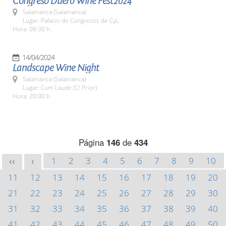
Congreso Duero Wine Fest2024
Salamanca (Salamanca)
Lugar: Palacio de Congresos de CyL
Hora: 09:30 h.
14/04/2024
Landscape Wine Night
Salamanca (Salamanca)
Lugar: Cum Laude (C/ Prior)
Hora: 20:00 h.
Página
146
de
434
1
2
3
4
5
6
7
8
9
10
<<
<
11
12
13
14
15
16
17
18
19
20
21
22
23
24
25
26
27
28
29
30
31
32
33
34
35
36
37
38
39
40
41
42
43
44
45
46
47
48
49
50