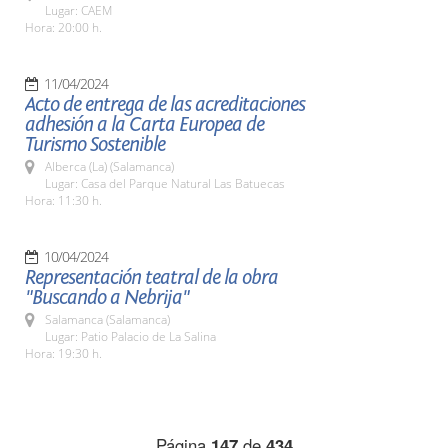
Lugar: CAEM
Hora: 20:00 h.
11/04/2024
Acto de entrega de las acreditaciones
adhesión a la Carta Europea de
Turismo Sostenible
Alberca (La) (Salamanca)
Lugar: Casa del Parque Natural Las Batuecas
Hora: 11:30 h.
10/04/2024
Representación teatral de la obra
"Buscando a Nebrija"
Salamanca (Salamanca)
Lugar: Patio Palacio de La Salina
Hora: 19:30 h.
Página
147
de
434