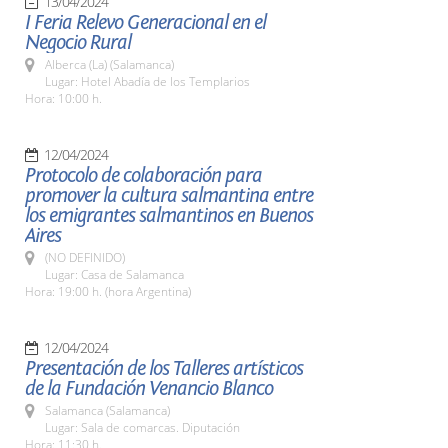
13/04/2024
I Feria Relevo Generacional en el
Negocio Rural
Alberca (La) (Salamanca)
Lugar: Hotel Abadía de los Templarios
Hora: 10:00 h.
12/04/2024
Protocolo de colaboración para
promover la cultura salmantina entre
los emigrantes salmantinos en Buenos
Aires
(NO DEFINIDO)
Lugar: Casa de Salamanca
Hora: 19:00 h. (hora Argentina)
12/04/2024
Presentación de los Talleres artísticos
de la Fundación Venancio Blanco
Salamanca (Salamanca)
Lugar: Sala de comarcas. Diputación
Hora: 11:30 h.