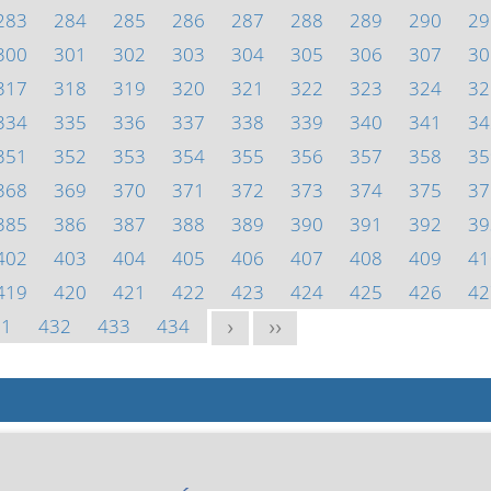
283
284
285
286
287
288
289
290
29
300
301
302
303
304
305
306
307
30
317
318
319
320
321
322
323
324
32
334
335
336
337
338
339
340
341
34
351
352
353
354
355
356
357
358
35
368
369
370
371
372
373
374
375
37
385
386
387
388
389
390
391
392
39
402
403
404
405
406
407
408
409
41
419
420
421
422
423
424
425
426
42
31
432
433
434
>
>>