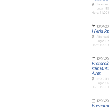
Salamanc
Lugar: IE
Hora: 11:00 
13/04/20
I Feria R
Alberca (
Lugar: Ho
Hora: 10:00 
12/04/20
Protocolo
salmanti
Aires
(NO DEFI
Lugar: C
Hora: 19:00 h
12/04/20
Presentac