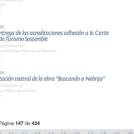
AEM
h.
24
ntrega de las acreditaciones adhesión a la Carta
de Turismo Sostenible
La) (Salamanca)
sa del Parque Natural Las Batuecas
h.
24
ación teatral de la obra "Buscando a Nebrija"
a (Salamanca)
tio Palacio de La Salina
h.
Página
147
de
434
0
11
12
13
14
15
16
17
18
19
20