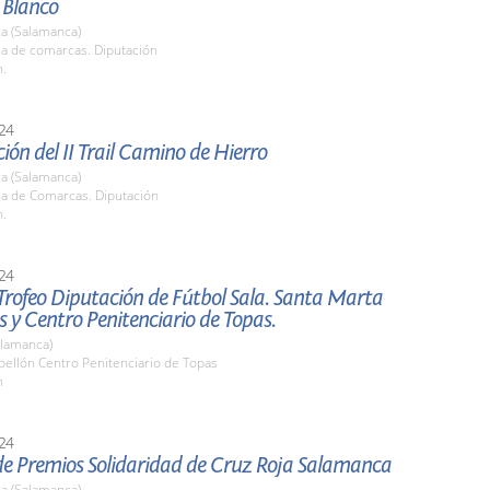
 Blanco
a (Salamanca)
la de comarcas. Diputación
h.
24
ión del II Trail Camino de Hierro
a (Salamanca)
la de Comarcas. Diputación
h.
24
 Trofeo Diputación de Fútbol Sala. Santa Marta
 y Centro Penitenciario de Topas.
alamanca)
bellón Centro Penitenciario de Topas
h
24
de Premios Solidaridad de Cruz Roja Salamanca
a (Salamanca)