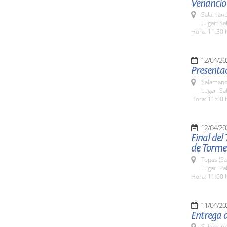
Venancio
Salamanc
Lugar: Sa
Hora: 11:30 
12/04/20
Presentac
Salamanc
Lugar: Sa
Hora: 11:00 
12/04/20
Final del
de Tormes
Topas (S
Lugar: Pa
Hora: 11:00 
11/04/20
Entrega 
Salamanc