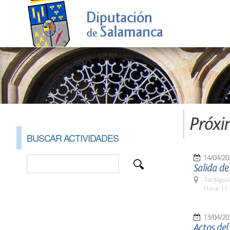
Próxi
BUSCAR ACTIVIDADES
14/04/20
Salida de
Tardáguil
Hora: 11:
13/04/20
Actos del