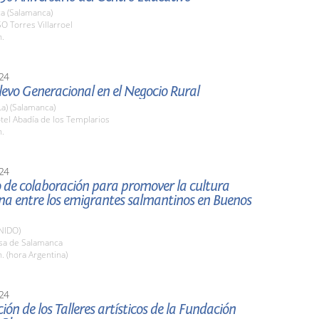
a (Salamanca)
SO Torres Villarroel
h.
24
elevo Generacional en el Negocio Rural
La) (Salamanca)
tel Abadía de los Templarios
h.
24
 de colaboración para promover la cultura
na entre los emigrantes salmantinos en Buenos
NIDO)
asa de Salamanca
. (hora Argentina)
24
ión de los Talleres artísticos de la Fundación