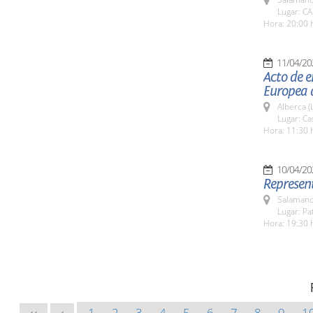
Lugar: C
Hora: 20:00 
11/04/20
Acto de e
Europea 
Alberca (
Lugar: Ca
Hora: 11:30 
10/04/20
Represent
Salamanc
Lugar: Pa
Hora: 19:30 
1
2
3
4
5
6
7
8
9
1