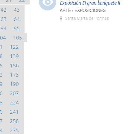
Exposición El gran banquete II
42
43
ARTE / EXPOSICIONES
Santa Marta de Tormes
63
64
84
85
04
105
1
122
8
139
5
156
2
173
9
190
6
207
3
224
0
241
7
258
4
275