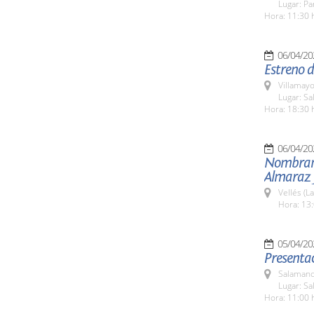
Lugar: P
Hora: 11:30 
06/04/20
Estreno d
Villamayo
Lugar: Sa
Hora: 18:30 
06/04/20
Nombrami
Almaraz 
Vellés (L
Hora: 13:
05/04/20
Presenta
Salamanc
Lugar: Sa
Hora: 11:00 