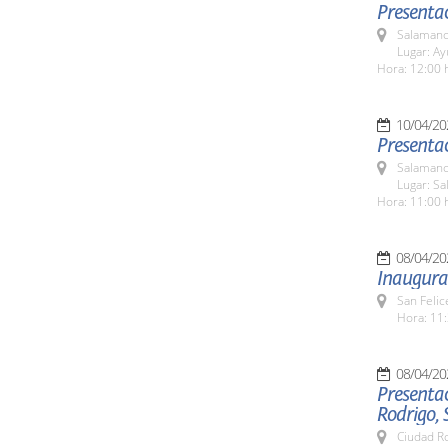
Presentac
Salamanc
Lugar: A
Hora: 12:00 
10/04/20
Presentac
Salamanc
Lugar: Sa
Hora: 11:00 
08/04/20
Inaugurac
San Felic
Hora: 11:
08/04/20
Presentac
Rodrigo, 
Ciudad R