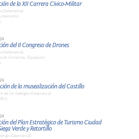
ión de la XII Carrera Cívico-Militar
a (Salamanca)
yuntamiento
h.
24
ión del II Congreso de Drones
a (Salamanca)
la de Comarcas. Diputación
h.
24
ión de la musealización del Castillo
es de los Gallegos (Salamanca)
30 h.
24
ión del Plan Estratégico de Turismo Ciudad
Siega Verde y Retortillo
odrigo (Salamanca)