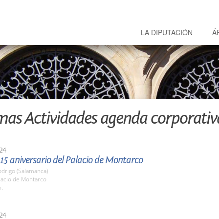
LA DIPUTACIÓN
Á
mas Actividades agenda corporativ
24
 15 aniversario del Palacio de Montarco
odrigo (Salamanca)
lacio de Montarco
h.
24