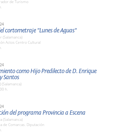
arador de Turismo
h.
24
el cortometraje "Lunes de Aguas"
r (Salamanca)
lón Actos Centro Cultural
h.
24
ento como Hijo Predilecto de D. Enrique
y Santos
a) (Salamanca)
00 h.
24
ción del programa Provincia a Escena
a (Salamanca)
la de Comarcas. Diputación
h.