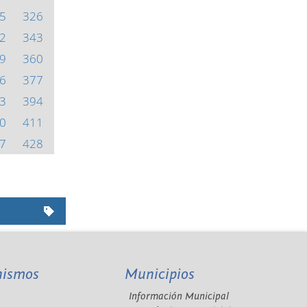
5
326
2
343
9
360
6
377
3
394
0
411
7
428
nismos
Municipios
Información Municipal