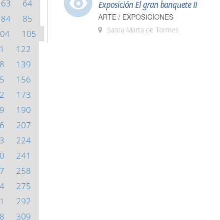
63
64
Exposición El gran banquete II
ARTE / EXPOSICIONES
84
85
Santa Marta de Tormes
04
105
1
122
8
139
5
156
2
173
9
190
6
207
3
224
0
241
7
258
4
275
1
292
8
309