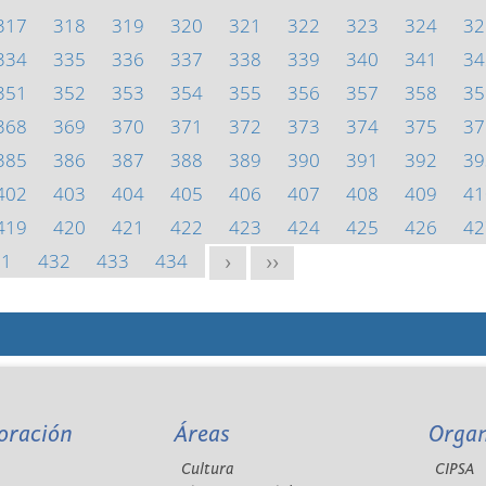
317
318
319
320
321
322
323
324
32
334
335
336
337
338
339
340
341
34
351
352
353
354
355
356
357
358
35
368
369
370
371
372
373
374
375
37
385
386
387
388
389
390
391
392
39
402
403
404
405
406
407
408
409
41
419
420
421
422
423
424
425
426
42
31
432
433
434
>
>>
oración
Áreas
Orga
Cultura
CIPSA