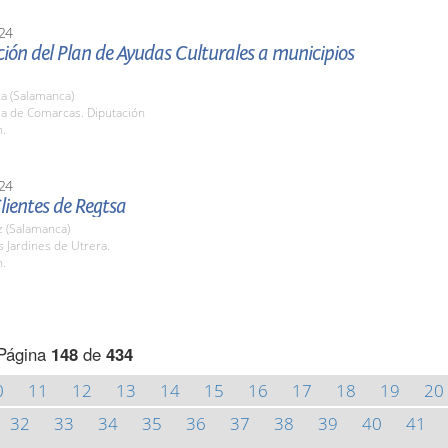
24
ión del Plan de Ayudas Culturales a municipios
a (Salamanca)
la de Comarcas. Diputación
h.
24
lientes de Regtsa
 (Salamanca)
s Jardines de Utrera.
h.
Página
148
de
434
0
11
12
13
14
15
16
17
18
19
20
32
33
34
35
36
37
38
39
40
41