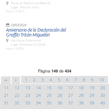
Rozas de Madrid, Las (Madrid)
Lugar: Plaza de Toros
Hora: 17:30 h.
23/03/2024
Aniversario de la Declaración del
Graffiti Tritón Miguelón
Garcibuey (Salamanca)
Lugar: Estanque El Collado
Hora: 12:00 h.
Página
149
de
434
1
2
3
4
5
6
7
8
9
10
<<
<
11
12
13
14
15
16
17
18
19
20
21
22
23
24
25
26
27
28
29
30
31
32
33
34
35
36
37
38
39
40