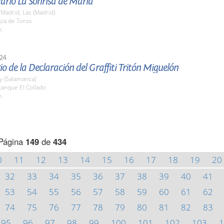
dario La Sonrisa de María
Madrid, Las (Madrid)
aza de Toros
h.
24
io de la Declaración del Graffiti Tritón Miguelón
y (Salamanca)
tanque El Collado
h.
Página
149
de
434
0
11
12
13
14
15
16
17
18
19
20
32
33
34
35
36
37
38
39
40
41
53
54
55
56
57
58
59
60
61
62
74
75
76
77
78
79
80
81
82
83
95
96
97
98
99
100
101
102
103
1