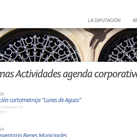
LA DIPUTACIÓN
Á
mas Actividades agenda corporativ
24
ción cortometraje "Lunes de Aguas"
a (Salamanca)
00 h.
24
nventario Bienes Municipales