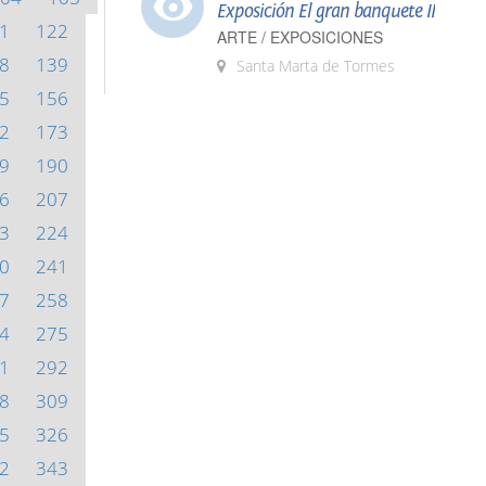
Exposición El gran banquete II
1
122
ARTE / EXPOSICIONES
8
139
Santa Marta de Tormes
5
156
2
173
9
190
6
207
3
224
0
241
7
258
4
275
1
292
8
309
5
326
2
343