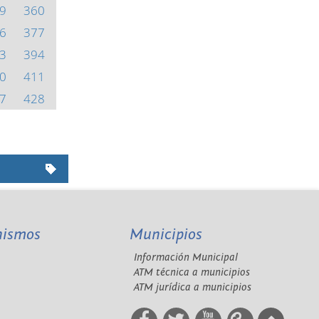
9
360
6
377
3
394
0
411
7
428
nismos
Municipios
Información Municipal
A
ATM técnica a municipios
ATM jurídica a municipios