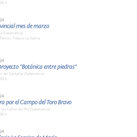
00 h.
24
ovincial mes de marzo
a (Salamanca)
Plenos. Palacio La Salina
24
 proyecto "Botánica entre piedras"
n del Castañar (Salamanca)
30 h.
24
ra por el Campo del Toro Bravo
e los Caños del Río (Salamanca)
00 h.
24