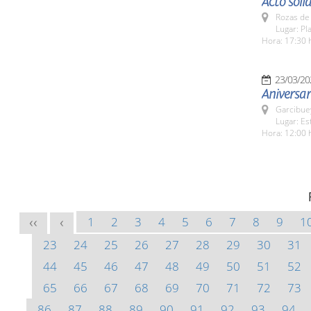
Acto soli
Rozas de 
Lugar: Pl
Hora: 17:30 
23/03/20
Aniversar
Garcibue
Lugar: Es
Hora: 12:00 
1
2
3
4
5
6
7
8
9
1
<<
<
23
24
25
26
27
28
29
30
31
44
45
46
47
48
49
50
51
52
65
66
67
68
69
70
71
72
73
86
87
88
89
90
91
92
93
94