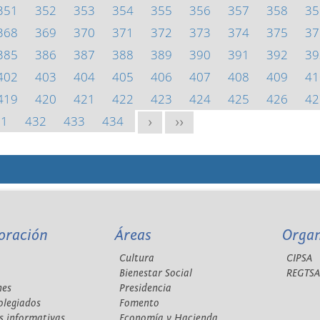
351
352
353
354
355
356
357
358
35
368
369
370
371
372
373
374
375
37
385
386
387
388
389
390
391
392
39
402
403
404
405
406
407
408
409
41
419
420
421
422
423
424
425
426
42
31
432
433
434
>
>>
oración
Áreas
Orga
Cultura
CIPSA
Bienestar Social
REGTS
nes
Presidencia
olegiados
Fomento
s informativas
Economía y Hacienda