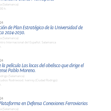
a (Salamanca)
30 h.
24
ión de Plan Estratégico de la Universidad de
a 2024-2030.
a (Salamanca)
ntro Internacional del Español. Salamanca
h.
24
la película Las locas del obelisco que dirige el
ense Pablo Moreno.
odrigo (Salamanca)
tudios Rodriwood. Ivanrey (Ciudad Rodrigo)
h.
24
Plataforma en Defensa Conexiones Ferroviarias
a (Salamanca)