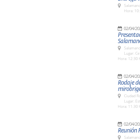
Salamanc
Hora: 10:
02/04/20
Presentac
Salamanc
Salamanc
Lugar: Ce
Hora: 12:30 
02/04/20
Rodaje de 
mirobrig
Ciudad R
Lugar: Es
Hora: 11:30 
02/04/20
Reunión 
Salamanc