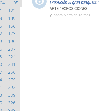
04
105
Exposición El gran banquete II
ARTE / EXPOSICIONES
1
122
Santa Marta de Tormes
8
139
5
156
2
173
9
190
6
207
3
224
0
241
7
258
4
275
1
292
8
309
5
326
2
343