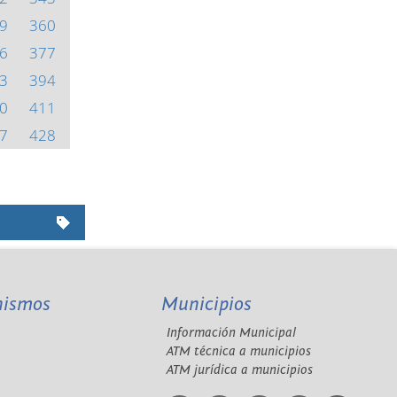
9
360
6
377
3
394
0
411
7
428
nismos
Municipios
Información Municipal
A
ATM técnica a municipios
ATM jurídica a municipios