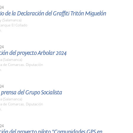
24
io de la Declaración del Graffiti Tritón Miguelón
y (Salamanca)
tanque El Collado
h.
24
ión del proyecto Arbolar 2024
a (Salamanca)
la de Comarcas. Diputación
h.
24
prensa del Grupo Socialista
a (Salamanca)
la de Comarcas. Diputación
h.
24
ción del proyecto piloto "Comunidades GPS en