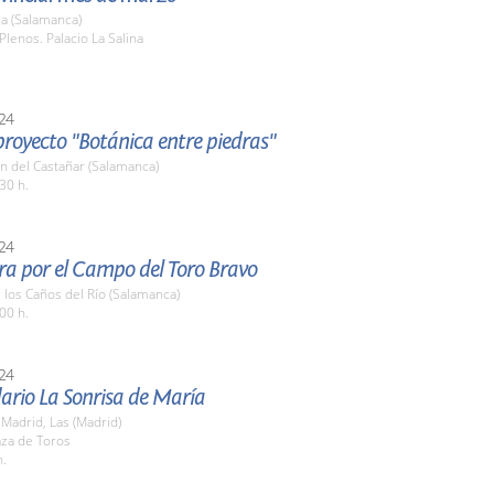
a (Salamanca)
Plenos. Palacio La Salina
24
 proyecto "Botánica entre piedras"
n del Castañar (Salamanca)
30 h.
24
ra por el Campo del Toro Bravo
e los Caños del Río (Salamanca)
00 h.
24
dario La Sonrisa de María
Madrid, Las (Madrid)
aza de Toros
h.