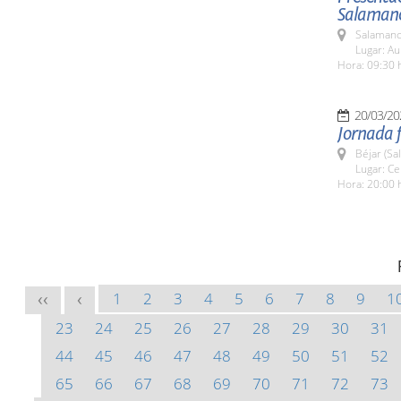
Salaman
Salamanc
Lugar: A
Hora: 09:30 
20/03/20
Jornada 
Béjar (Sa
Lugar: Ce
Hora: 20:00 
1
2
3
4
5
6
7
8
9
1
<<
<
23
24
25
26
27
28
29
30
31
44
45
46
47
48
49
50
51
52
65
66
67
68
69
70
71
72
73