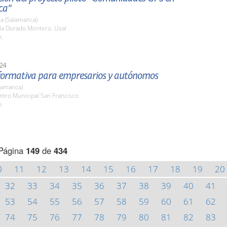
ca"
a (Salamanca)
ula Dorado Montero. Usal
h.
24
formativa para empresarios y autónomos
lamanca)
ntro Municipal San Francisco
h.
Página
149
de
434
0
11
12
13
14
15
16
17
18
19
20
32
33
34
35
36
37
38
39
40
41
53
54
55
56
57
58
59
60
61
62
74
75
76
77
78
79
80
81
82
83