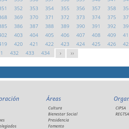
351
352
353
354
355
356
357
358
35
368
369
370
371
372
373
374
375
37
385
386
387
388
389
390
391
392
39
402
403
404
405
406
407
408
409
41
419
420
421
422
423
424
425
426
42
31
432
433
434
>
>>
oración
Áreas
Orga
Cultura
CIPSA
Bienestar Social
REGTS
nes
Presidencia
olegiados
Fomento