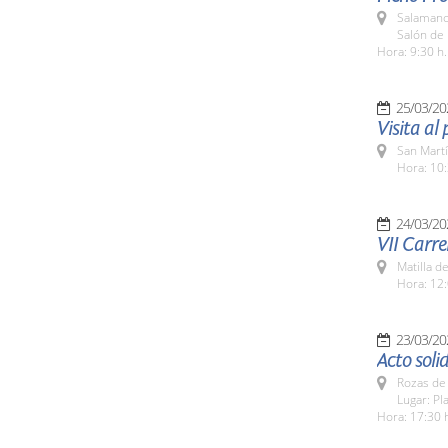
Salamanc
Salón de 
Hora: 9:30 h.
25/03/20
Visita al
San Martí
Hora: 10:
24/03/20
VII Carre
Matilla d
Hora: 12:
23/03/20
Acto soli
Rozas de 
Lugar: Pl
Hora: 17:30 