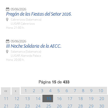
05/06/2026
Pregón de las Fiestas del Señor 2026.
Cabrerizos (Salamanca)
LUGAR Cabrerizos
Hora: 21:00 h.
05/06/2026
III Noche Solidaria de la AECC.
Salamanca (Salamanca)
LUGAR Alameda Palace
Hora: 20:00 h.
Página
15
de
433
1
2
3
4
5
6
7
8
9
10
<<
<
11
12
13
14
15
16
17
18
19
20
21
22
23
24
25
26
27
28
29
30