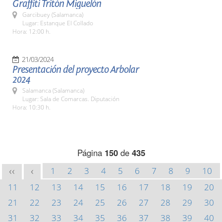
Graffiti Tritón Miguelón
Garcibuey (Salamanca)
Lugar: Estanque El Collado
Hora: 12:00 h.
21/03/2024
Presentación del proyecto Arbolar
2024
Salamanca (Salamanca)
Lugar: Sala de Comarcas. Diputación
Hora: 10:30 h.
Página
150
de
435
1
2
3
4
5
6
7
8
9
10
<<
<
11
12
13
14
15
16
17
18
19
20
21
22
23
24
25
26
27
28
29
30
31
32
33
34
35
36
37
38
39
40