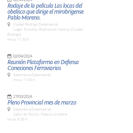
Rodaje de la película Las locas del
obelisco que dirige el mirobrigense
Pablo Moreno.
Ciudad Rodrigo (Salamanca)
Lugar: Estudios Rodriwood. Ivanrey (Ciudad
Rodrigo)
Hora: 11:30 h.
02/04/2024
Reunión Plataforma en Defensa
Conexiones Ferroviarias
Salamanca (Salamanca)
Hora: 11:00 h.
27/03/2024
Pleno Provincial mes de marzo
Salamanca (Salamanca)
Salón de Plenos. Palacio La Salina
Hora: 9:30 h.