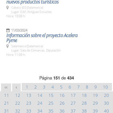
nuevos productos turísticos
Cabaco (El) (Salamanca)
Lugar: Edif. Antiguas Escuelas
Hora: 10:00 h.
11/03/2024
Información sobre el proyecto Acelera
Pyme
Salamanca (Salamanca)
Lugar: Sala de Comarcas. Diputación
Hora: 11:00 h.
Página
151
de
434
1
2
3
4
5
6
7
8
9
10
<<
<
11
12
13
14
15
16
17
18
19
20
21
22
23
24
25
26
27
28
29
30
31
32
33
34
35
36
37
38
39
40