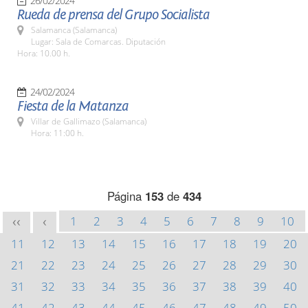
26/02/2024
Rueda de prensa del Grupo Socialista
Salamanca (Salamanca)
Lugar: Sala de Comarcas. Diputación
Hora: 10.00 h.
24/02/2024
Fiesta de la Matanza
Villar de Gallimazo (Salamanca)
Hora: 11:00 h.
Página
153
de
434
1
2
3
4
5
6
7
8
9
10
<<
<
11
12
13
14
15
16
17
18
19
20
21
22
23
24
25
26
27
28
29
30
31
32
33
34
35
36
37
38
39
40
41
42
43
44
45
46
47
48
49
50