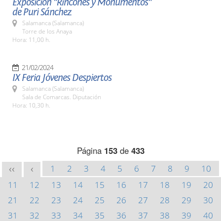
Exposición "Rincones y Monumentos"
de Puri Sánchez
Salamanca (Salamanca)
Torre de los Anaya
Hora: 11,00 h.
21/02/2024
IX Feria Jóvenes Despiertos
Salamanca (Salamanca)
Sala de Comarcas. Diputación
Hora: 10,30 h.
Página
153
de
433
1
2
3
4
5
6
7
8
9
10
<<
<
11
12
13
14
15
16
17
18
19
20
21
22
23
24
25
26
27
28
29
30
31
32
33
34
35
36
37
38
39
40