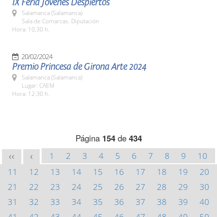
IX Feria Jóvenes Despiertos
Salamanca (Salamanca)
Sala de Comarcas. Diputación
Hora: 10,30 h.
20/02/2024
Premio Princesa de Girona Arte 2024
Salamanca (Salamanca)
Lugar: CAEM
Hora: 12:30 h.
Página
154
de
434
1
2
3
4
5
6
7
8
9
10
<<
<
11
12
13
14
15
16
17
18
19
20
21
22
23
24
25
26
27
28
29
30
31
32
33
34
35
36
37
38
39
40
41
42
43
44
45
46
47
48
49
50