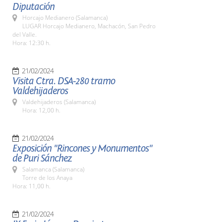
Diputación
Horcajo Medianero (Salamanca)
LUGAR Horcajo Medianero, Machacón, San Pedro
del Valle.
Hora: 12:30 h.
21/02/2024
Visita Ctra. DSA-280 tramo
Valdehijaderos
Valdehijaderos (Salamanca)
Hora: 12,00 h.
21/02/2024
Exposición "Rincones y Monumentos"
de Puri Sánchez
Salamanca (Salamanca)
Torre de los Anaya
Hora: 11,00 h.
21/02/2024