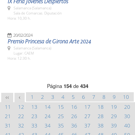
IX Feria Jóvenes Despiertos
Salamanca (Salamanca)
Sala de Comarcas. Diputación
Hora: 10,30 h.
20/02/2024
Premio Princesa de Girona Arte 2024
Salamanca (Salamanca)
Lugar: CAEM
Hora: 12:30 h.
Página
154
de
434
1
2
3
4
5
6
7
8
9
10
<<
<
11
12
13
14
15
16
17
18
19
20
21
22
23
24
25
26
27
28
29
30
31
32
33
34
35
36
37
38
39
40
41
42
43
44
45
46
47
48
49
50