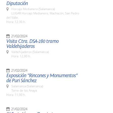
Diputación
Horcajo Medianero (Salamanca)
LUGAR Horcajo Medianero, Machacón, San Pedro
del Valle.
Hora: 12:30 h.
21/02/2024
Visita Ctra. DSA-280 tramo
Valdehijaderos
Valdehijaderos (Salamanca)
Hora: 12,00 h.
21/02/2024
Exposición "Rincones y Monumentos"
de Puri Sánchez
Salamanca (Salamanca)
Torre de los Anaya
Hora: 11,00 h.
21/02/2024