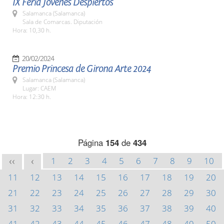
IX Feria Jóvenes Despiertos
Salamanca (Salamanca)
Sala de Comarcas. Diputación
Hora: 10,30 h.
20/02/2024
Premio Princesa de Girona Arte 2024
Salamanca (Salamanca)
Lugar: CAEM
Hora: 12:30 h.
Página
154
de
434
1
2
3
4
5
6
7
8
9
10
<<
<
11
12
13
14
15
16
17
18
19
20
21
22
23
24
25
26
27
28
29
30
31
32
33
34
35
36
37
38
39
40
41
42
43
44
45
46
47
48
49
50