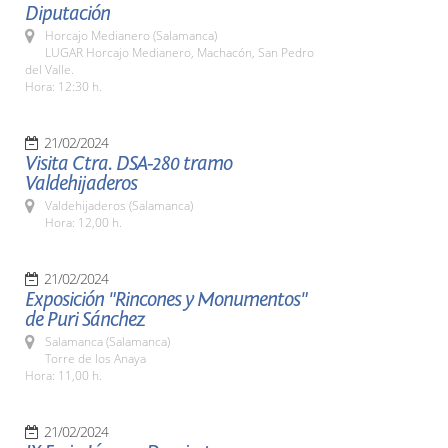
Diputación
Horcajo Medianero (Salamanca)
LUGAR Horcajo Medianero, Machacón, San Pedro
del Valle.
Hora: 12:30 h.
21/02/2024
Visita Ctra. DSA-280 tramo
Valdehijaderos
Valdehijaderos (Salamanca)
Hora: 12,00 h.
21/02/2024
Exposición "Rincones y Monumentos"
de Puri Sánchez
Salamanca (Salamanca)
Torre de los Anaya
Hora: 11,00 h.
21/02/2024