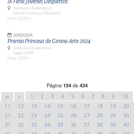
IX Feria Jóvenes Despiertos
Salamanca (Salamanca)
Sala de Comarcas. Diputación
Hora: 10,30 h.
20/02/2024
Premio Princesa de Girona Arte 2024
Salamanca (Salamanca)
Lugar: CAEM
Hora: 12:30 h.
Página
154
de
434
1
2
3
4
5
6
7
8
9
10
<<
<
11
12
13
14
15
16
17
18
19
20
21
22
23
24
25
26
27
28
29
30
31
32
33
34
35
36
37
38
39
40
41
42
43
44
45
46
47
48
49
50