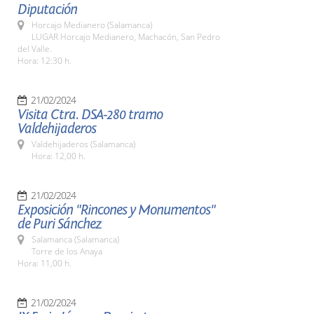
Diputación
Horcajo Medianero (Salamanca)
LUGAR Horcajo Medianero, Machacón, San Pedro
del Valle.
Hora: 12:30 h.
21/02/2024
Visita Ctra. DSA-280 tramo
Valdehijaderos
Valdehijaderos (Salamanca)
Hora: 12,00 h.
21/02/2024
Exposición "Rincones y Monumentos"
de Puri Sánchez
Salamanca (Salamanca)
Torre de los Anaya
Hora: 11,00 h.
21/02/2024