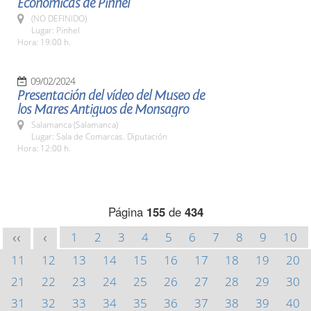
Económicas de Pinhel
(NO DEFINIDO)
Lugar: Pinhel
Hora: 19:00 h.
09/02/2024
Presentación del vídeo del Museo de
los Mares Antiguos de Monsagro
Salamanca (Salamanca)
Lugar: Sala de Comarcas. Diputación
Hora: 12:00 h.
Página
155
de
434
1
2
3
4
5
6
7
8
9
10
<<
<
11
12
13
14
15
16
17
18
19
20
21
22
23
24
25
26
27
28
29
30
31
32
33
34
35
36
37
38
39
40