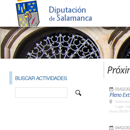
Próxi
BUSCAR ACTIVIDADES
05/02/20
Pleno Ext
Salamanc
Lugar: Sa
Hora: 09.00 
04/02/20