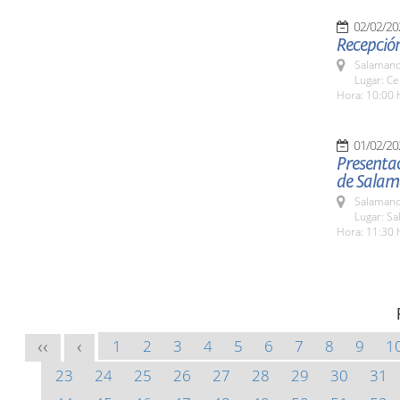
02/02/20
Recepció
Salamanc
Lugar: Ce
Hora: 10:00 
01/02/20
Presentac
de Sala
Salamanc
Lugar: Sa
Hora: 11:30 
1
2
3
4
5
6
7
8
9
1
<<
<
23
24
25
26
27
28
29
30
31