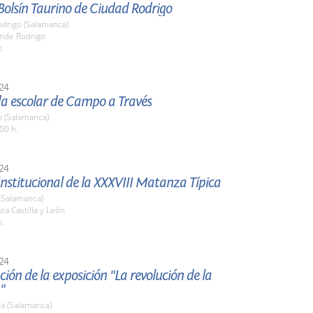
 Bolsín Taurino de Ciudad Rodrigo
odrigo (Salamanca)
onde Rodrigo
h.
24
da escolar de Campo a Través
o (Salamanca)
00 h.
24
nstitucional de la XXXVIII Matanza Típica
(Salamanca)
aza Castilla y León
h.
24
ión de la exposición "La revolución de la
"
a (Salamanca)