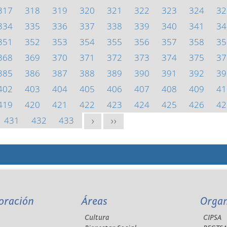
317
318
319
320
321
322
323
324
32
334
335
336
337
338
339
340
341
34
351
352
353
354
355
356
357
358
35
368
369
370
371
372
373
374
375
37
385
386
387
388
389
390
391
392
39
402
403
404
405
406
407
408
409
41
419
420
421
422
423
424
425
426
42
431
432
433
>
>>
oración
Áreas
Orga
Cultura
CIPSA