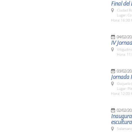
Final del
Ciudad R
Lugar: C
Hora: 16:30 
04/02/20
IV Jorna
Vitigudin
Hora: 11:
03/02/20
Jornada I
Guijuelo 
Lugar: Pl
Hora: 12:00 
02/02/20
Inaugurac
escultura
Salamanc