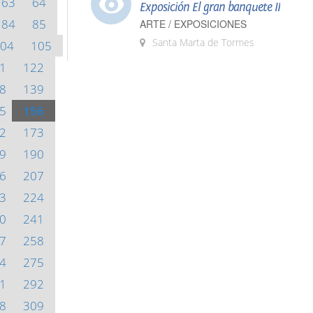
63
64
Exposición El gran banquete II
84
85
ARTE / EXPOSICIONES
Santa Marta de Tormes
04
105
1
122
8
139
5
156
2
173
9
190
6
207
3
224
0
241
7
258
4
275
1
292
8
309