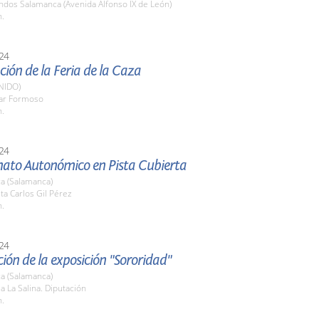
ndos Salamanca (Avenida Alfonso IX de León)
h.
24
ión de la Feria de la Caza
NIDO)
lar Formoso
h.
24
to Autonómico en Pista Cubierta
a (Salamanca)
sta Carlos Gil Pérez
h.
24
ión de la exposición "Sororidad"
a (Salamanca)
la La Salina. Diputación
h.