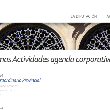
LA DIPUTACIÓN
Á
mas Actividades agenda corporativ
24
raordinario Provincial
a (Salamanca)
lón de Plenos
h.
24