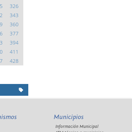
5
326
2
343
9
360
6
377
3
394
0
411
7
428
nismos
Municipios
Información Municipal