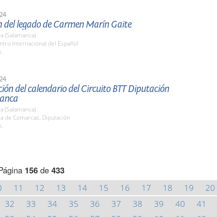
24
n del legado de Carmen Marín Gaite
a (Salamanca)
ntro Internacional del Español
h.
24
ión del calendario del Circuito BTT Diputación
manca
a (Salamanca)
la de Comarcas. Diputación
h.
Página
156
de
433
0
11
12
13
14
15
16
17
18
19
20
32
33
34
35
36
37
38
39
40
41