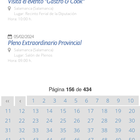
Visita el evento "Gastro & Cook"
Salamanca (Salamanca)
Lugar: Recinto Ferial de la Diputación
Hora: 10:00 h.
05/02/2024
Pleno Extraordinario Provincial
Salamanca (Salamanca)
Lugar: Salón de Plenos
Hora: 09.00 h.
Página
156
de
434
1
2
3
4
5
6
7
8
9
10
<<
<
11
12
13
14
15
16
17
18
19
20
21
22
23
24
25
26
27
28
29
30
31
32
33
34
35
36
37
38
39
40
41
42
43
44
45
46
47
48
49
50