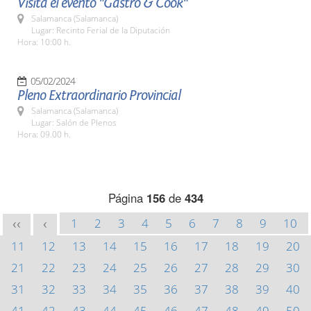
Visita el evento "Gastro & Cook"
Salamanca (Salamanca)
Lugar: Recinto Ferial de la Diputación
Hora: 10:00 h.
05/02/2024
Pleno Extraordinario Provincial
Salamanca (Salamanca)
Lugar: Salón de Plenos
Hora: 09.00 h.
Página
156
de
434
1
2
3
4
5
6
7
8
9
10
<<
<
11
12
13
14
15
16
17
18
19
20
21
22
23
24
25
26
27
28
29
30
31
32
33
34
35
36
37
38
39
40
41
42
43
44
45
46
47
48
49
50