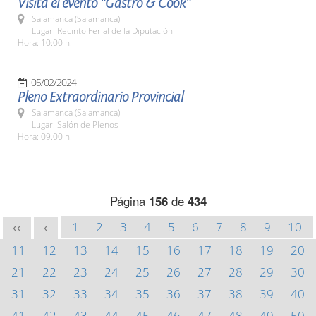
Visita el evento "Gastro & Cook"
Salamanca (Salamanca)
Lugar: Recinto Ferial de la Diputación
Hora: 10:00 h.
05/02/2024
Pleno Extraordinario Provincial
Salamanca (Salamanca)
Lugar: Salón de Plenos
Hora: 09.00 h.
Página
156
de
434
1
2
3
4
5
6
7
8
9
10
<<
<
11
12
13
14
15
16
17
18
19
20
21
22
23
24
25
26
27
28
29
30
31
32
33
34
35
36
37
38
39
40
41
42
43
44
45
46
47
48
49
50