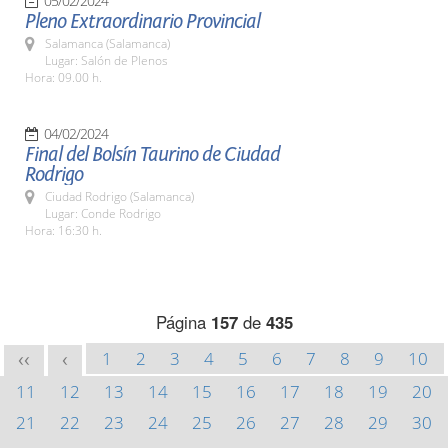
05/02/2024
Pleno Extraordinario Provincial
Salamanca (Salamanca)
Lugar: Salón de Plenos
Hora: 09.00 h.
04/02/2024
Final del Bolsín Taurino de Ciudad
Rodrigo
Ciudad Rodrigo (Salamanca)
Lugar: Conde Rodrigo
Hora: 16:30 h.
Página
157
de
435
1
2
3
4
5
6
7
8
9
10
<<
<
11
12
13
14
15
16
17
18
19
20
21
22
23
24
25
26
27
28
29
30