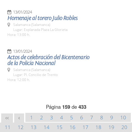
13/01/2024
Homenaje al torero Julio Robles
Salamanca (Salamanca)
Lugar: Explanada Plaza La Glorieta
Hora: 13:00 h.
13/01/2024
Actos de celebración del Bicentenario
de la Policía Nacional
Salamanca (Salamanca)
Lugar: Pl. Concilio de Trento
Hora: 12:00 h.
Página
159
de
433
1
2
3
4
5
6
7
8
9
10
<<
<
11
12
13
14
15
16
17
18
19
20