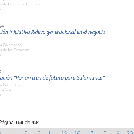
la de Comarcas. Diputación
h.
24
ión iniciativa Relevo generacional en el negocio
a (Salamanca)
la de las Comarcas
h.
24
ación "Por un tren de futuro para Salamanca"
a (Salamanca)
aza Mayor
h.
Página
159
de
434
0
11
12
13
14
15
16
17
18
19
20