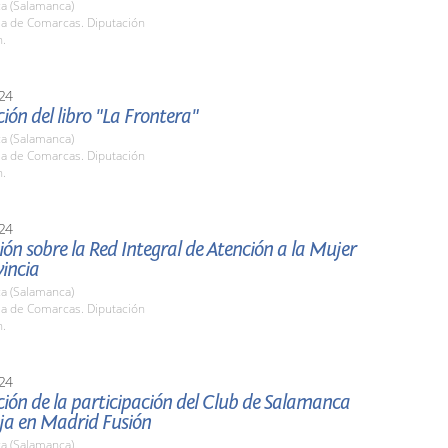
a (Salamanca)
la de Comarcas. Diputación
h.
24
ión del libro "La Frontera"
a (Salamanca)
la de Comarcas. Diputación
h.
24
ón sobre la Red Integral de Atención a la Mujer
vincia
a (Salamanca)
la de Comarcas. Diputación
h.
24
ión de la participación del Club de Salamanca
ja en Madrid Fusión
a (Salamanca)