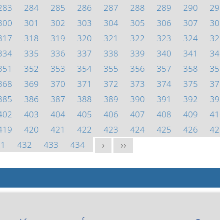
283
284
285
286
287
288
289
290
29
300
301
302
303
304
305
306
307
30
317
318
319
320
321
322
323
324
32
334
335
336
337
338
339
340
341
34
351
352
353
354
355
356
357
358
35
368
369
370
371
372
373
374
375
37
385
386
387
388
389
390
391
392
39
402
403
404
405
406
407
408
409
41
419
420
421
422
423
424
425
426
42
31
432
433
434
>
>>