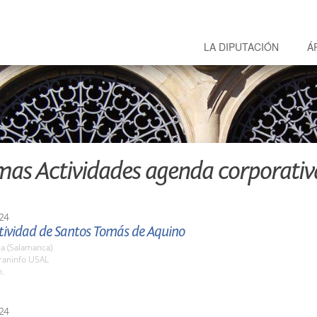
LA DIPUTACIÓN
Á
mas Actividades agenda corporativ
24
stividad de Santos Tomás de Aquino
a (Salamanca)
araninfo USAL
h.
24