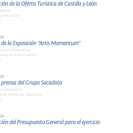
ión de la Oferta Turística de Castilla y León
adrid)
sa del Lector
h.
24
 de la Exposición "Artis Momentum"
Tormes (Salamanca)
sílica de la Anunciación
h.
24
prensa del Grupo Socialista
a (Salamanca)
la de Comarcas. Diputación
h.
24
ión del Presupuesto General para el ejercicio