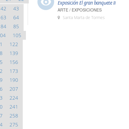
Exposición El gran banquete II
42
43
ARTE / EXPOSICIONES
63
64
Santa Marta de Tormes
84
85
04
105
1
122
8
139
5
156
2
173
9
190
6
207
3
224
0
241
7
258
4
275