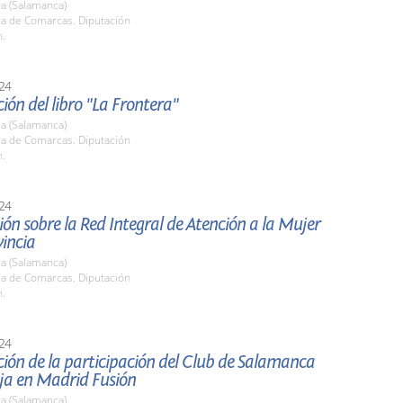
a (Salamanca)
la de Comarcas. Diputación
h.
24
ión del libro "La Frontera"
a (Salamanca)
la de Comarcas. Diputación
h.
24
ón sobre la Red Integral de Atención a la Mujer
vincia
a (Salamanca)
la de Comarcas. Diputación
h.
24
ión de la participación del Club de Salamanca
ja en Madrid Fusión
a (Salamanca)