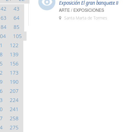
Exposición El gran banquete II
42
43
ARTE / EXPOSICIONES
63
64
Santa Marta de Tormes
84
85
04
105
1
122
8
139
5
156
2
173
9
190
6
207
3
224
0
241
7
258
4
275