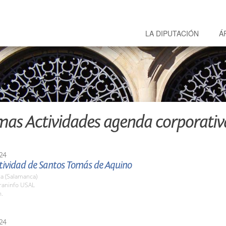
LA DIPUTACIÓN
Á
mas Actividades agenda corporativ
24
stividad de Santos Tomás de Aquino
a (Salamanca)
araninfo USAL
h.
24