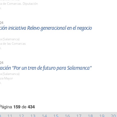
la de Comarcas. Diputación
h.
24
ión iniciativa Relevo generacional en el negocio
a (Salamanca)
la de las Comarcas
h.
24
ación "Por un tren de futuro para Salamanca"
a (Salamanca)
aza Mayor
h.
Página
159
de
434
0
11
12
13
14
15
16
17
18
19
20