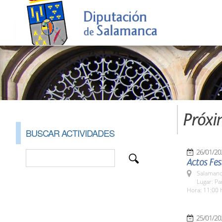
Próxi
BUSCAR ACTIVIDADES
26/01/20
Actos Fe
Salamanc
Lugar: P
Hora: 11:00 
25/01/20