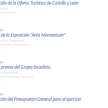
ión de la Oferta Turística de Castilla y León
adrid)
sa del Lector
h.
24
 de la Exposición "Artis Momentum"
Tormes (Salamanca)
sílica de la Anunciación
h.
24
prensa del Grupo Socialista
a (Salamanca)
la de Comarcas. Diputación
h.
24
ión del Presupuesto General para el ejercicio