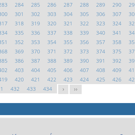
283
284
285
286
287
288
289
290
29
300
301
302
303
304
305
306
307
30
317
318
319
320
321
322
323
324
32
334
335
336
337
338
339
340
341
34
351
352
353
354
355
356
357
358
35
368
369
370
371
372
373
374
375
37
385
386
387
388
389
390
391
392
39
402
403
404
405
406
407
408
409
41
419
420
421
422
423
424
425
426
42
31
432
433
434
>
>>