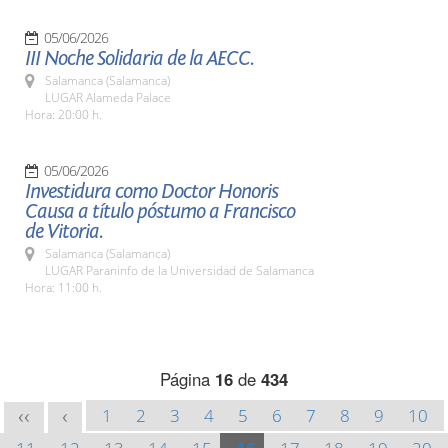
05/06/2026
III Noche Solidaria de la AECC.
Salamanca (Salamanca)
LUGAR Alameda Palace
Hora: 20:00 h.
05/06/2026
Investidura como Doctor Honoris
Causa a título póstumo a Francisco
de Vitoria.
Salamanca (Salamanca)
LUGAR Paraninfo de la Universidad de Salamanca
Hora: 11:00 h.
Página
16
de
434
1
2
3
4
5
6
7
8
9
10
<<
<