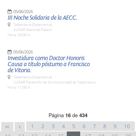
05/06/2026
III Noche Solidaria de la AECC.
Salamanca (Salamanca)
LUGAR Alameda Palace
Hora: 20:00 h.
05/06/2026
Investidura como Doctor Honoris
Causa a título póstumo a Francisco
de Vitoria.
Salamanca (Salamanca)
LUGAR Paraninfo de la Universidad de Salamanca
Hora: 11:00 h.
Página
16
de
434
1
2
3
4
5
6
7
8
9
10
<<
<