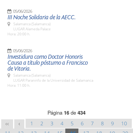
05/06/2026
III Noche Solidaria de la AECC.
Salamanca (Salamanca)
LUGAR Alameda Palace
Hora: 20:00 h.
05/06/2026
Investidura como Doctor Honoris
Causa a título póstumo a Francisco
de Vitoria.
Salamanca (Salamanca)
LUGAR Paraninfo de la Universidad de Salamanca
Hora: 11:00 h.
Página
16
de
434
1
2
3
4
5
6
7
8
9
10
<<
<