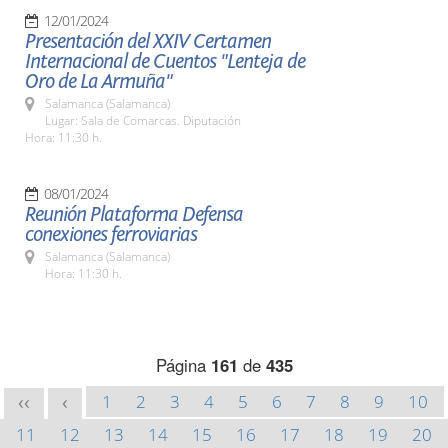
12/01/2024
Presentación del XXIV Certamen
Internacional de Cuentos "Lenteja de
Oro de La Armuña"
Salamanca (Salamanca)
Lugar: Sala de Comarcas. Diputación
Hora: 11:30 h.
08/01/2024
Reunión Plataforma Defensa
conexiones ferroviarias
Salamanca (Salamanca)
Hora: 11:30 h.
Página
161
de
435
1
2
3
4
5
6
7
8
9
10
<<
<
11
12
13
14
15
16
17
18
19
20