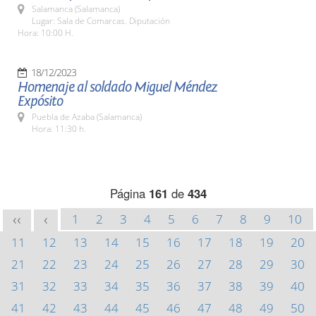
Salamanca (Salamanca)
Lugar: Sala de Comarcas. Diputación
Hora: 10:00 H.
18/12/2023
Homenaje al soldado Miguel Méndez
Expósito
Puebla de Azaba (Salamanca)
Hora: 11:30 h.
Página
161
de
434
1
2
3
4
5
6
7
8
9
10
<<
<
11
12
13
14
15
16
17
18
19
20
21
22
23
24
25
26
27
28
29
30
31
32
33
34
35
36
37
38
39
40
41
42
43
44
45
46
47
48
49
50