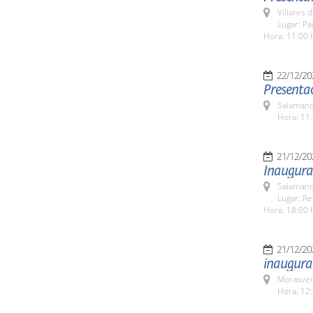
Villares 
Lugar: Pa
Hora: 11:00 
22/12/20
Presenta
Salamanc
Hora: 11:
21/12/20
Inaugura
Salamanc
Lugar: Re
Hora: 18:00 
21/12/20
inaugurac
Morasver
Hora: 12: