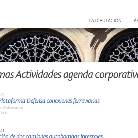
LA DIPUTACIÓN
Á
mas Actividades agenda corporativ
24
lataforma Defensa conexiones ferroviarias
a (Salamanca)
30 h.
23
ción de dos camiones autobombas forestales