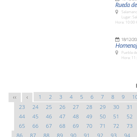
Rueda de 
Salamanc
Lugar: Sa
Hora: 10:00 
18/12/20
Homenaje
Puebla d
Hora: 11:
1
2
3
4
5
6
7
8
9
1
<<
<
23
24
25
26
27
28
29
30
31
44
45
46
47
48
49
50
51
52
65
66
67
68
69
70
71
72
73
86
87
88
89
90
91
92
93
94