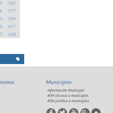
9
360
6
377
3
394
0
411
7
428
nismos
Municipios
Información Municipal
A
ATM técnica a municipios
ATM jurídica a municipios