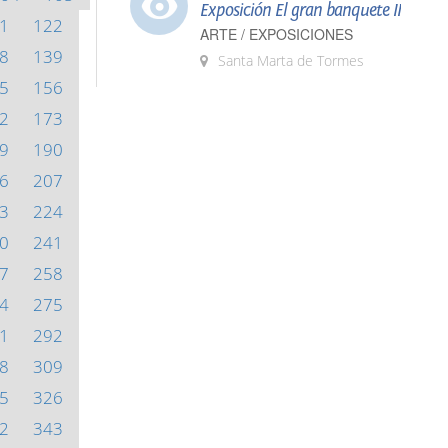
Exposición El gran banquete II
1
122
ARTE / EXPOSICIONES
8
139
Santa Marta de Tormes
5
156
2
173
9
190
6
207
3
224
0
241
7
258
4
275
1
292
8
309
5
326
2
343