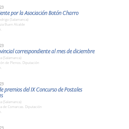
23
iente por la Asociación Botón Charro
odrigo (Salamanca)
aza Buen Alcalde
h.
23
vincial correspondiente al mes de diciembre
a (Salamanca)
lón de Plenos. Diputación
h.
23
e premios del IX Concurso de Postales
as
a (Salamanca)
la de Comarcas. Diputación
h.
23