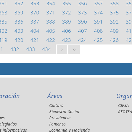
351
352
353
354
355
356
357
358
35
368
369
370
371
372
373
374
375
37
385
386
387
388
389
390
391
392
39
402
403
404
405
406
407
408
409
41
419
420
421
422
423
424
425
426
42
31
432
433
434
>
>>
oración
Áreas
Orga
Cultura
CIPSA
Bienestar Social
REGTS
nes
Presidencia
olegiados
Fomento
s informativas
Economía y Hacienda