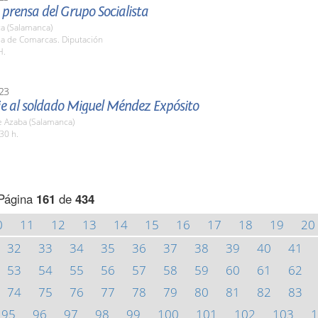
prensa del Grupo Socialista
a (Salamanca)
la de Comarcas. Diputación
H.
23
 al soldado Miguel Méndez Expósito
e Azaba (Salamanca)
30 h.
Página
161
de
434
0
11
12
13
14
15
16
17
18
19
20
32
33
34
35
36
37
38
39
40
41
53
54
55
56
57
58
59
60
61
62
74
75
76
77
78
79
80
81
82
83
95
96
97
98
99
100
101
102
103
1