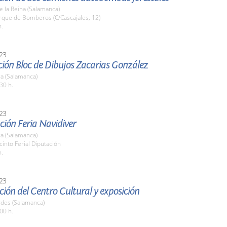
de la Reina (Salamanca)
rque de Bomberos (C/Cascajales, 12)
h.
23
ción Bloc de Dibujos Zacarias González
a (Salamanca)
30 h.
23
ción Feria Navidiver
a (Salamanca)
cinto Ferial Diputación
h.
23
ión del Centro Cultural y exposición
des (Salamanca)
00 h.