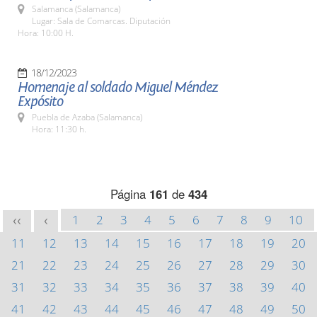
Salamanca (Salamanca)
Lugar: Sala de Comarcas. Diputación
Hora: 10:00 H.
18/12/2023
Homenaje al soldado Miguel Méndez
Expósito
Puebla de Azaba (Salamanca)
Hora: 11:30 h.
Página
161
de
434
1
2
3
4
5
6
7
8
9
10
<<
<
11
12
13
14
15
16
17
18
19
20
21
22
23
24
25
26
27
28
29
30
31
32
33
34
35
36
37
38
39
40
41
42
43
44
45
46
47
48
49
50