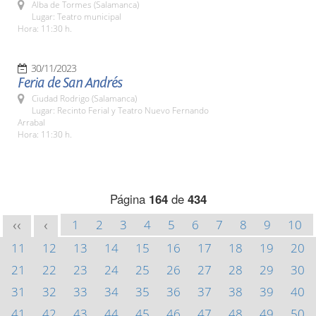
Alba de Tormes (Salamanca)
Lugar: Teatro municipal
Hora: 11:30 h.
30/11/2023
Feria de San Andrés
Ciudad Rodrigo (Salamanca)
Lugar: Recinto Ferial y Teatro Nuevo Fernando
Arrabal
Hora: 11:30 h.
Página
164
de
434
1
2
3
4
5
6
7
8
9
10
<<
<
11
12
13
14
15
16
17
18
19
20
21
22
23
24
25
26
27
28
29
30
31
32
33
34
35
36
37
38
39
40
41
42
43
44
45
46
47
48
49
50