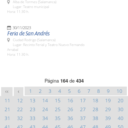
Alba de Tormes (Salamanca)
Lugar: Teatro municipal
Hora: 11:30 h.
30/11/2023
Feria de San Andrés
Ciudad Rodrigo (Salamanca)
Lugar: Recinto Ferial y Teatro Nuevo Fernando
Arrabal
Hora: 11:30 h.
Página
164
de
434
1
2
3
4
5
6
7
8
9
10
<<
<
11
12
13
14
15
16
17
18
19
20
21
22
23
24
25
26
27
28
29
30
31
32
33
34
35
36
37
38
39
40
41
42
43
44
45
46
47
48
49
50