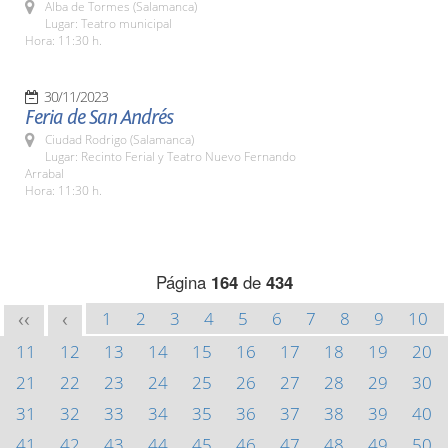
Alba de Tormes (Salamanca)
Lugar: Teatro municipal
Hora: 11:30 h.
30/11/2023
Feria de San Andrés
Ciudad Rodrigo (Salamanca)
Lugar: Recinto Ferial y Teatro Nuevo Fernando
Arrabal
Hora: 11:30 h.
Página
164
de
434
1
2
3
4
5
6
7
8
9
10
<<
<
11
12
13
14
15
16
17
18
19
20
21
22
23
24
25
26
27
28
29
30
31
32
33
34
35
36
37
38
39
40
41
42
43
44
45
46
47
48
49
50