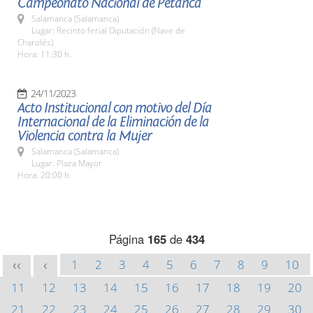
Campeonato Nacional de Petanca
Salamanca (Salamanca)
Lugar: Recinto ferial Diputación (Nave de
Charolés)
Hora: 11:30 h.
24/11/2023
Acto Institucional con motivo del Día
Internacional de la Eliminación de la
Violencia contra la Mujer
Salamanca (Salamanca)
Lugar: Plaza Mayor
Hora: 20:00 h.
Página
165
de
434
1
2
3
4
5
6
7
8
9
10
<<
<
11
12
13
14
15
16
17
18
19
20
21
22
23
24
25
26
27
28
29
30