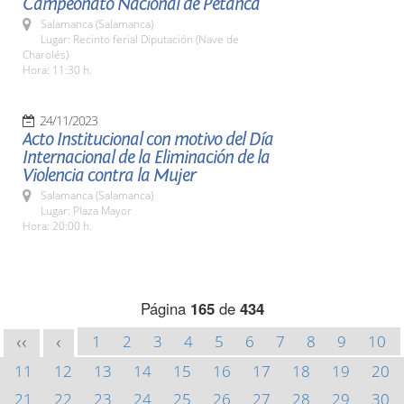
Campeonato Nacional de Petanca
Salamanca (Salamanca)
Lugar: Recinto ferial Diputación (Nave de
Charolés)
Hora: 11:30 h.
24/11/2023
Acto Institucional con motivo del Día
Internacional de la Eliminación de la
Violencia contra la Mujer
Salamanca (Salamanca)
Lugar: Plaza Mayor
Hora: 20:00 h.
Página
165
de
434
1
2
3
4
5
6
7
8
9
10
<<
<
11
12
13
14
15
16
17
18
19
20
21
22
23
24
25
26
27
28
29
30