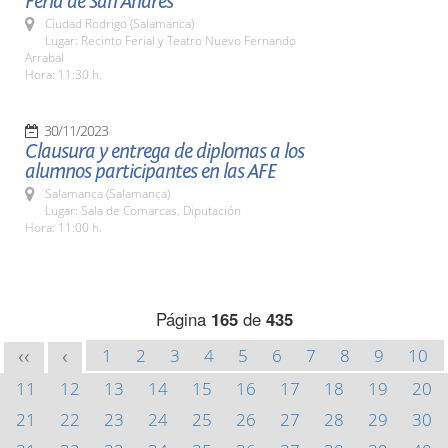
Feria de San Andrés
Ciudad Rodrigo (Salamanca)
Lugar: Recinto Ferial y Teatro Nuevo Fernando
Arrabal
Hora: 11:30 h.
30/11/2023
Clausura y entrega de diplomas a los
alumnos participantes en las AFE
Salamanca (Salamanca)
Lugar: Sala de Comarcas. Diputación
Hora: 11:00 h.
Página
165
de
435
1
2
3
4
5
6
7
8
9
10
<<
<
11
12
13
14
15
16
17
18
19
20
21
22
23
24
25
26
27
28
29
30